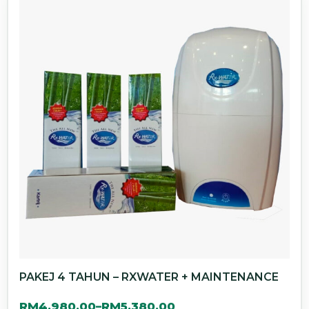
PAKEJ 4 TAHUN – RXWATER + MAINTENANCE
RM
4,980.00
RM
5,380.00
–