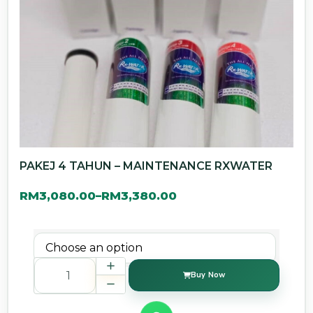
PAKEJ 4 TAHUN – MAINTENANCE RXWATER
RM
3,080.00
RM
3,380.00
–
Buy Now