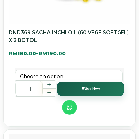
DND369 SACHA INCHI OIL (60 VEGE SOFTGEL)
X 2 BOTOL
RM
180.00
RM
190.00
–
Buy Now