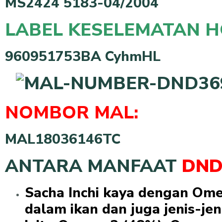
MS2424 5183-04/2004
LABEL KESELEMATAN 
960951753BA CyhmHL
NOMBOR MAL:
MAL18036146TC
ANTARA MANFAAT
DN
Sacha Inchi kaya dengan Om
dalam ikan dan juga jenis-je