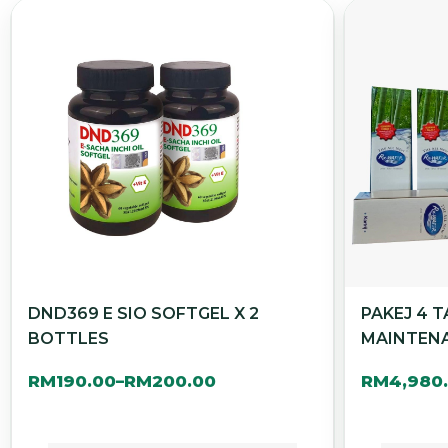
DND369 E SIO SOFTGEL X 2
PAKEJ 4 
BOTTLES
MAINTEN
RM
190.00
RM
200.00
RM
4,980
–