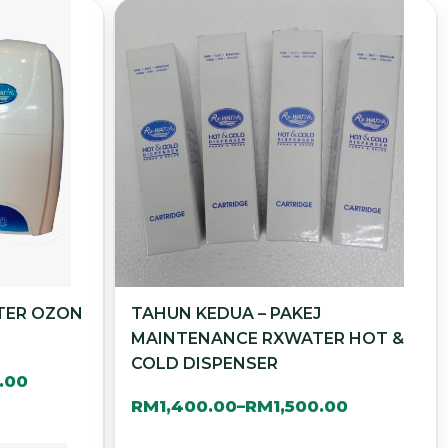
ATER OZON
TAHUN KEDUA – PAKEJ
MAINTENANCE RXWATER HOT &
COLD DISPENSER
.00
RM
1,400.00
RM
1,500.00
–