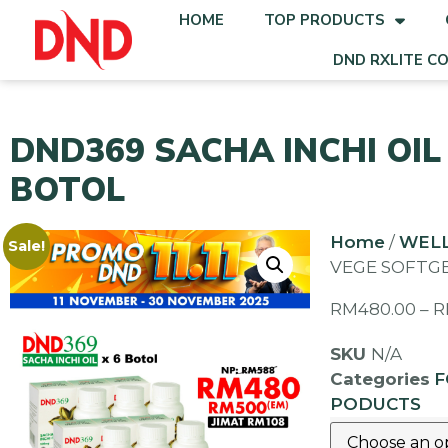
HOME
TOP PRODUCTS
DND RXLITE C
DND369 SACHA INCHI OIL 
BOTOL
Home
/
WEL
Sale!
VEGE SOFTGE
RM
480.00
–
R
SKU
N/A
Categories
F
PODUCTS