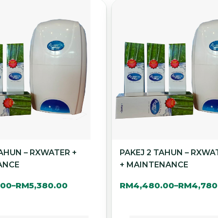
TAHUN – RXWATER +
PAKEJ 2 TAHUN – RXW
ANCE
+ MAINTENANCE
.00
RM
5,380.00
RM
4,480.00
RM
4,780
–
–