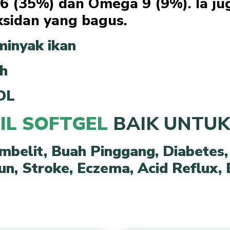
6 (35%) dan Omega 9 (9%). Ia j
sidan yang bagus.
 minyak ikan
ah
DL
OIL SOFTGEL
BAIK UNTUK
mbelit,
Buah Pinggang,
Diabetes
un,
Stroke,
Eczema,
Acid Reflux,