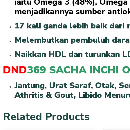
iaitu Omega 3 (48%), Omega 
menjadikannya sumber antiok
17 kali ganda lebih baik dari
Melembutkan pembuluh dar
Naikkan HDL dan turunkan L
DND
369 SACHA INCHI 
Jantung,
Urat Saraf,
Otak,
Se
Athritis & Gout,
Libido Menur
Related Products