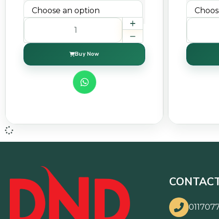
Buy Now
CONTACT
0117077