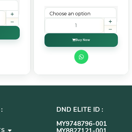
Buy Now
:
DND ELITE ID :
MY9748796-001
MY8827121-001
TS